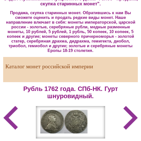
скупка старинных монет".
Продажа, скупка старинных монет. Обратившись к нам Вы
сможете оценить и продать редкие виды монет. Наше
направление влючает в себя: монеты императорской, царской
россии - золотые, серебряные рубли, медные разменные
монеты, 10 рублей, 5 рублей, 1 рубль, 50 копеек, 10 копеек, 5
копеек и другие; монеты северного причерноморья - золотой
статер, серебряная драхма, дидрахма, гемигекта, диобол,
триобол, гемиобол и другие; золотые и серебряные монеты
Еропы 18-19 столетия.
Каталог монет российской империи
Рубль 1762 года. СПб-НК. Гурт
1
рубль
шнуровидный.
Александр
2
I
рубля
(1801-
1825)
Елизавета
3
Петровна
рубля
1
Александр
(1741-