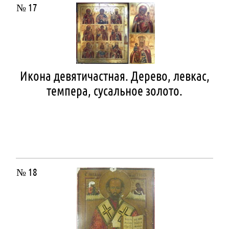
№ 17
Икона девятичастная. Дерево, левкас,
темпера, сусальное золото.
№ 18