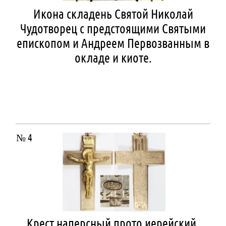
Икона складень Святой Николай
Чудотворец с предстоящими Святыми
епископом и Андреем Первозванным в
окладе и киоте.
№ 4
Крест наперсный прото иерейский.