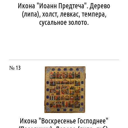
Икона "Иоанн Предтеча". Дерево
(липа), холст, левкас, темпера,
сусальное золото.
№ 13
Икона "Воскресенье Господнее"