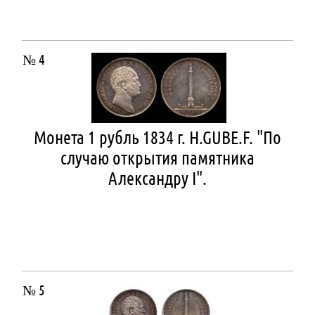
№ 4
Монета 1 рубль 1834 г. H.GUBE.F. "По
случаю открытия памятника
Александру I".
№ 5