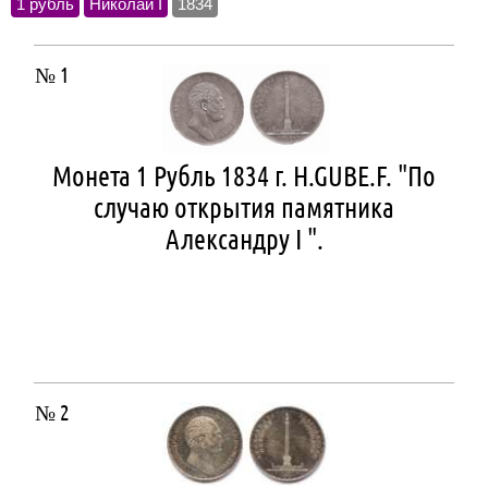
1 рубль
Николай I
1834
№ 1
Монета 1 Рубль 1834 г. H.GUBE.F. "По
случаю открытия памятника
Александру I ".
№ 2