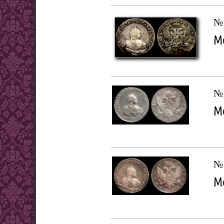
№ 
Мо
№ 
Мо
№ 
Мо