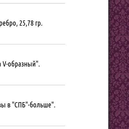
ребро, 25,78 гр.
а V-образный".
квы в "СПБ"-больше".