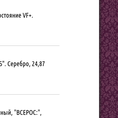
остояние VF+.
Б". Серебро, 24,87
чный, "ВСЕРОС:",