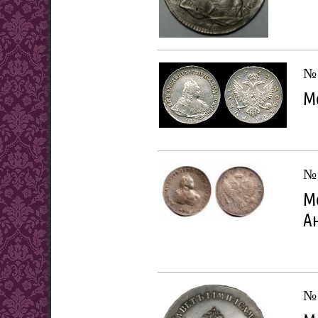
№
Мо
№
Мо
Ан
№