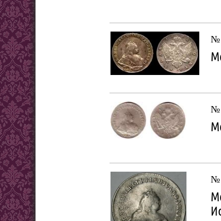
№
Мо
№
Мо
№
Мо
И