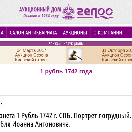
ТА
САЛОН АНТИКВАРИАТА
АУКЦИОНЫ
О КОМПАНИИ
БЛИЖАЙШИЕ АУКЦИОНЫ
04 Марта 2017
31 Октября 20
Аукцион Сезона
Аукцион Сезо
Киевский стринг
Киевский стри
1 рубль 1742 года
 1
нета 1 Рубль 1742 г. СПБ. Портрет погрудный.
убля Иоанна Антоновича.