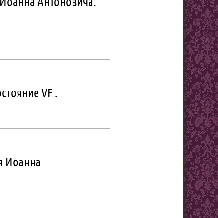
я Иоанна Антоновича.
остояние VF .
ля Иоанна