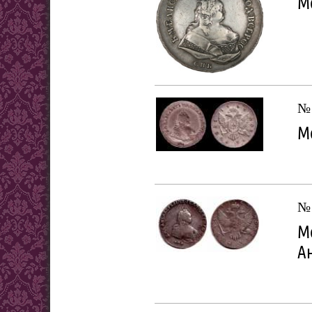
Мо
№
Мо
№
Мо
А