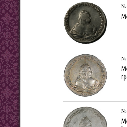
№ 
Мо
№ 
Мо
гр
№ 
Мо