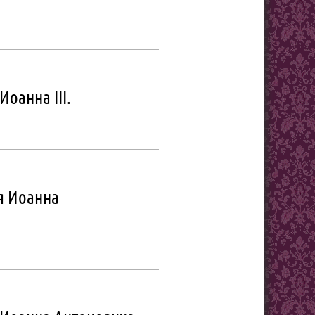
Иоанна III.
ля Иоанна