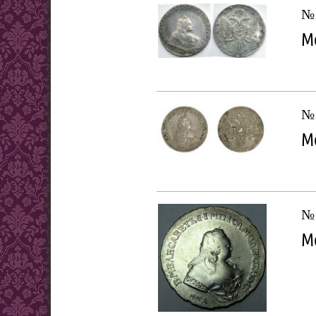
№ 
Мо
№ 
Мо
№ 
Мо