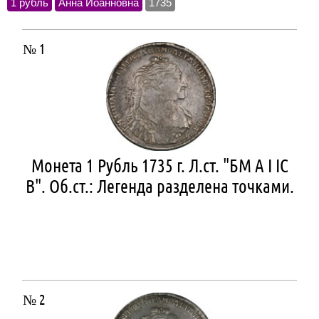
1 рубль
Анна Иоанновна
1735
№ 1
Монета 1 Рубль 1735 г. Л.ст. "БМ А I IС
В". Об.ст.: Легенда разделена точками.
№ 2