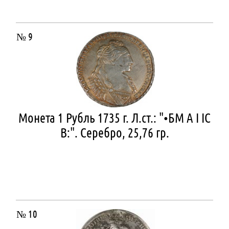
№ 9
Монета 1 Рубль 1735 г. Л.ст.: "•БМ А I IС
В:". Серебро, 25,76 гр.
№ 10