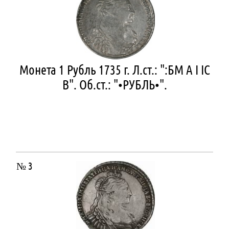
Монета 1 Рубль 1735 г. Л.ст.: ":БМ А I IС
В". Об.ст.: "•РУБЛЬ•".
№ 3