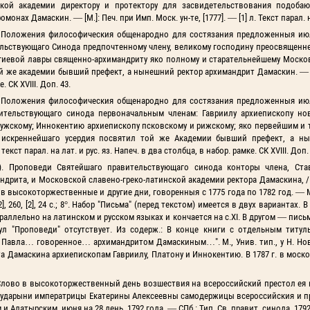
кой академии директору и протектору для засвидетельствования подоба
х Дамаскин. — [М.]: Печ. при Имп. Моск. ун-те, [1777]. — [1] л. Текст парал. на
). Положения философическия общенародно для состязания предложенныя июл
ельствующаго Синода предпочтенному члену, великому господину преосвященн
ргиевой лавры священно-архимандриту яко полному и старательнейшему Моско
й же академии бывший префект, а нынешний ректор архимандрит Дамаскин. — [М
е. СК XVIII. Доп. 43.
). Положения философическия общенародно для состязания предложенныя июл
ительствующаго синода первоначальным членам: Гавриилу архиепископу но
алужскому; Иннокентию архиепископу псковскому и рижскому; яко первейшим и
 искреннейшаго усердия посвятил той же Академии бывший префект, а ны
текст парал. на лат. и рус. яз. Напеч. в два столбца, в набор. рамке. СК XVIII. Доп.
5). Проповеди Святейшаго правительствующаго синода конторы члена, Ста
дрита, и Московской славено-греко-латинской академии ректора Дамаскина, /
 в высокоторжественные и другие дни, говоренныя с 1775 года по 1782 год. —
], 260, [2], 24 с.; 8°. Набор "Письма" (перед текстом) имеется в двух вариантах.
аллельно на латинском и русском языках и кончается на с.XI. В другом — письмо
тул "Проповеди" отсутствует. Из содерж.: В конце книги с отдельным титу
 Павла… говоренное… архимандритом Дамаскиным…". М., Унив. тип., у Н. Нов
та Дамаскина архиепископам Гавриилу, Платону и Иннокентию. В 1787 г. в мос
 Слово в высокоторжественный день возшествия на всероссийский престол ея
ударыни императрицы Екатерины Алексеевны самодержицы всероссийския и про
латырским, июня на 28 день, 1792 года. — СПб.: Тип. Св. правит. синода, 1792. 