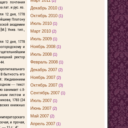
Март 2011
(2)
ющаго почтения
 лат. и рус. яз.
Декабрь 2010
(1)
я 12 дня, 1778
Октябрь 2010
(1)
ейшему Платону
Июль 2010
(1)
вской академии
.]: Унив. тип.,
Март 2010
(2)
Июль 2009
(1)
я 12 дня, 1778
Ноябрь 2008
(1)
вогородскому и
 тщательнейшим
Июль 2008
(1)
нешний ректор
Февраль 2008
(1)
 44.
вропигиальнаго
Декабрь 2007
(2)
 В бытность его
Ноябрь 2007
(2)
 М.: Иждивением
 В одном — текст
Октябрь 2007
(3)
 занимает с.II-
Сентябрь 2007
(1)
льным листом и
икова, 1783 (24
Июль 2007
(1)
ковских книжных
Июнь 2007
(2)
Май 2007
(2)
 императорскаго
чая, и прочая,
Апрель 2007
(1)
— 11 с.; 4°.