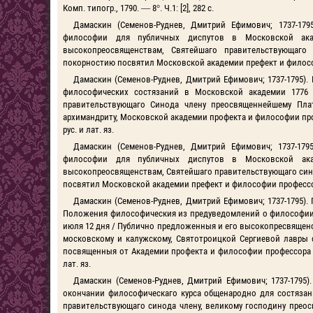
Комп. типогр., 1790. — 8°. Ч.1: [2], 282 с.
Дамаскин (Семенов-Руднев, Дмитрий Ефимович; 1737-17
философии для публичных диспутов в Московской ак
высокопреосвященствам, Святейшаго правительствующаг
покорностию посвятил Московской академии префект и философии
Дамаскин (Семенов-Руднев, Дмитрий Ефимович; 1737-1795)
философических состязаний в Московской академии 1776
правительствующаго Синода члену преосвященнейшему Плат
архимандриту, Московской академии профекта и философии профес
рус. и лат. яз.
Дамаскин (Семенов-Руднев, Дмитрий Ефимович; 1737-17
философии для публичных диспутов в Московской ак
высокопреосвященствам, Святейшаго правительствующаго син
посвятил Московской академии префект и философии профессор Дм
Дамаскин (Семенов-Руднев, Дмитрий Ефимович; 1737-1795).
Положения философическия из предуведомлений о философии,
июля 12 дня / Публично предложенныя и его высокопресвящен
московскому и калужскому, Святотроицкой Сергиевой лавры 
посвященныя от Академии профекта и философии профессора иеро
лат. яз.
Дамаскин (Семенов-Руднев, Дмитрий Ефимович; 1737-1795)
окончании философическаго курса общенародно для состязан
правительствующаго синода члену, великому господину преос