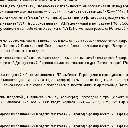
ская в двух действиях / Переложена с италианскаго на российский язык под му
и придворными актерами. — СПб.: Тип. г. Крылова с товарыщи, 1792. — 114 с.; 8
цузскаго кн. Ал[ексеем] Го[лицыным]. — М.: Тип. А.Р[ешетникова, между 1789 и 1
зд. не ранее 1789 г. (год основания тип. А.Г.Решетникова) и не позднее 1792 г. (о
anny, comedie en un acte et en prose (Paris, 1784). По мотивам рассказа Р.Стила об
 человеческом благе,: Выведенное и доказанное из самой человеческой приро
тор: Лаврентий Давыдовский. Первоначально было напечатано в журн. "Вечерняя за
овано 11 экз. этого издания.
 человеческом благе, выведенное и доказанное из самой человеческой приро
 Лаврентий Давыдовский. Первоначально напечатано в журн. "Вечерняя заря". 1782.
евы шведской / С примечаниями г. Д'Аламберта.; Переведено с французскаго 
ллера: [Тип. Арт. и инж. кадет. корпуса], 1774. — 1-116, 107 [=117] c.; 12°. П
uede", написанного им в связи с появлением в печати книги И.Аркенхольца "Memo
левы шведской / С примечаниями г.Д,Аламберта; Переведено с французского 
.Миллера: Тип. Арт. и инж. кадет. корпуса, 1774. — 1-116, 107с.; 12°. Пер. 
 одного из славнейших и редких писателей. / Перевод с французскаго [И.Г.Харлам
 одного из славнейших и редких писателей. / Перевод с французскаго [И.Г.Харлам