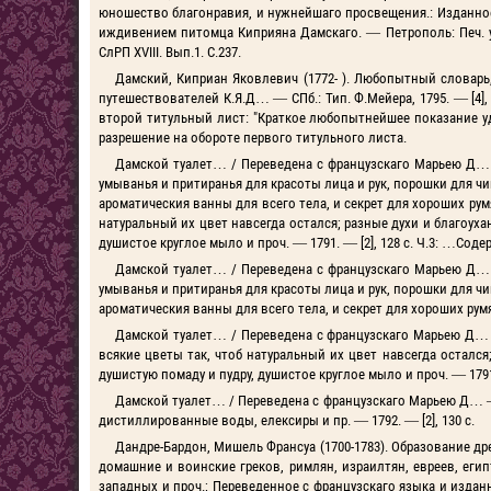
юношество благонравия, и нужнейшаго просвещения.: Изданное
иждивением питомца Киприяна Дамскаго. — Петрополь: Печ. у В
СлРП XVIII. Вып.1. С.237.
Дамский, Киприан Яковлевич (1772- ). Любопытный словарь
путешествователей К.Я.Д… — СПб.: Тип. Ф.Мейера, 1795. — [4], 
второй титульный лист: "Краткое любопытнейшее показание уд
разрешение на обороте первого титульного листа.
Дамской туалет… / Переведена с французскаго Марьею Д… — 
умыванья и притиранья для красоты лица и рук, порошки для чи
ароматическия ванны для всего тела, и секрет для хороших румя
натуральный их цвет навсегда остался; разные духи и благоух
душистое круглое мыло и проч. — 1791. — [2], 128 с. Ч.3: …Сод
Дамской туалет… / Переведена с французскаго Марьею Д… — 
умыванья и притиранья для красоты лица и рук, порошки для чи
ароматическия ванны для всего тела, и секрет для хороших румян
Дамской туалет… / Переведена с французскаго Марьею Д… — М
всякие цветы так, чтоб натуральный их цвет навсегда осталс
душистую помаду и пудру, душистое круглое мыло и проч. — 1791.
Дамской туалет… / Переведена с французскаго Марьею Д… — М.
дистиллированные воды, елексиры и пр. — 1792. — [2], 130 с.
Дандре-Бардон, Мишель Франсуа (1700-1783). Образование д
домашние и воинские греков, римлян, израилтян, евреев, египт
западных и проч.; Переведенное с французскаго языка и изданн