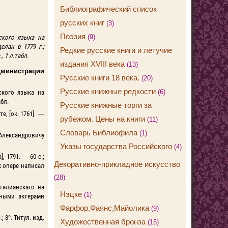
Библиографический список
русских книг
(3)
Поэзия
(9)
ского языка на
елан в 1779 г.;
Редкие русские книги и летучие
, 1 л.табл.
издания XVIII века
(13)
инистрации
Русские книги 18 века.
(20)
Русские книжные редкости
(6)
ского языка на
абл.
Русские книжные торги за
, [ок. 1761]. —
рубежом. Цены на книги
(11)
Словарь Библиофила
(1)
Александровичу
Указы государства Российского
(4)
 1791. — 60 с.;
Декоративно-прикладное искусство
к опере написал
(28)
талианскаго на
Нэцке
(1)
рными актерами
Фарфор,Фаянс,Майолика
(9)
 8°. Титул. изд.
Художественная бронза
(15)