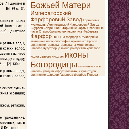
Божьей Матери
ов, / Тщанием и
[6], 89 с.; 8°.
Императорский
Фарфоровый Завод
древних и новых
Корниловы
Кузнецовы
Ленинградский Фарфоровый Завод
ий. Книга имеет
Скурлов
Старинная
Старинные карты
Старинные
795". Цензурное
часы
Старообрядческая иконопись
Фабереже
Фарфор
Цены на фарфор
антикварные
каминные часы
биография архипенко
бронза
бе разныя воды,
архипенко
гравюра
гравюра на меди
икона
и краски волос,
николая чудотворца
икона рождества христова
иконы
цветы так, чтоб
икона святого николая
помаду и пудру,
Богородицы
— [2], 130 с.
каминные часы
бе разныя воды,
николай угодник
офорт
плакаты.
скульптура
архипенко
фарфор Гарднера
фарфор Попова
и краски волос,
е секрет сушить
сякия эссенции;
икеры, ратафии,
е, гражданские,
осточных, так и
.И.Булгаков]. —