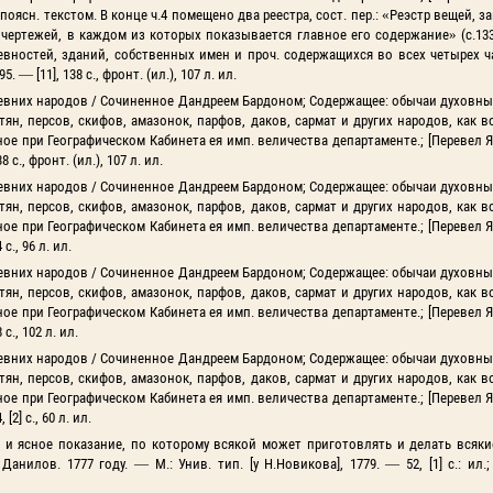
, с поясн. текстом. В конце ч.4 помещено два реестра, сост. пер.: «Реэстр вещей,
 чертежей, в каждом из которых показывается главное его содержание» (с.133
вностей, зданий, собственных имен и проч. содержащихся во всех четырех ч
. — [11], 138 с., фронт. (ил.), 107 л. ил.
ревних народов / Сочиненное Дандреем Бардоном; Содержащее: обычаи духовны
ян, персов, скифов, амазонок, парфов, даков, сармат и других народов, как в
ое при Географическом Кабинета ея имп. величества департаменте.; [Перевел Я
 с., фронт. (ил.), 107 л. ил.
ревних народов / Сочиненное Дандреем Бардоном; Содержащее: обычаи духовны
ян, персов, скифов, амазонок, парфов, даков, сармат и других народов, как в
ое при Географическом Кабинета ея имп. величества департаменте.; [Перевел Я
с., 96 л. ил.
ревних народов / Сочиненное Дандреем Бардоном; Содержащее: обычаи духовны
ян, персов, скифов, амазонок, парфов, даков, сармат и других народов, как в
ое при Географическом Кабинета ея имп. величества департаменте.; [Перевел Я
с., 102 л. ил.
ревних народов / Сочиненное Дандреем Бардоном; Содержащее: обычаи духовны
ян, персов, скифов, амазонок, парфов, даков, сармат и других народов, как в
ое при Географическом Кабинета ея имп. величества департаменте.; [Перевел Я
[2] с., 60 л. ил.
 и ясное показание, по которому всякой может приготовлять и делать всяки
лов. 1777 году. — М.: Унив. тип. [у Н.Новикова], 1779. — 52, [1] с.: ил.;