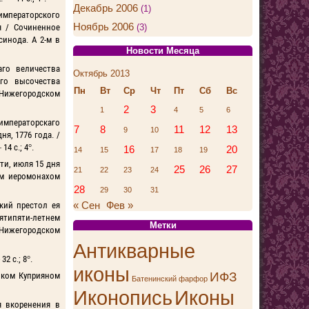
Декабрь 2006
(1)
 императорского
Ноябрь 2006
(3)
я / Сочиненное
инода. А 2-м в
Новости Месяца
аго величества
Октябрь 2013
го высочества
Пн
Вт
Ср
Чт
Пт
Сб
Вс
Нижегородском
2
3
1
4
5
6
императорскаго
7
8
11
12
13
9
10
я, 1776 года. /
4 с.; 4°.
16
20
14
15
17
18
19
ти, июля 15 дня
25
26
27
21
22
23
24
ом иеромонахом
28
29
30
31
« Сен
Фев »
кий престол ея
ятипяти-летнем
Метки
 Нижегородском
Антикварные
 с.; 8°.
иконы
ИФЗ
иком Куприяном
Батенинский фарфор
Иконопись
Иконы
я вкоренения в