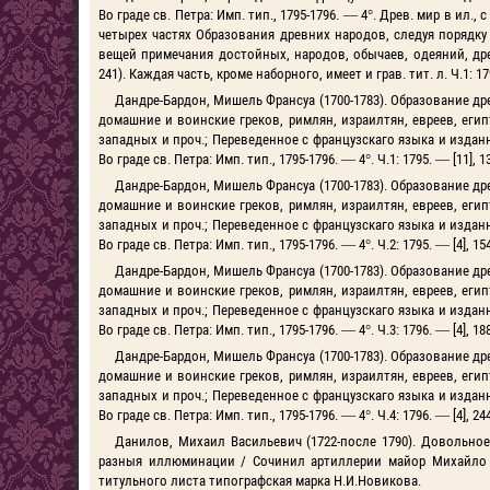
Во граде св. Петра: Имп. тип., 1795-1796. — 4°. Древ. мир в ил.
четырех частях Образования древних народов, следуя порядку
вещей примечания достойных, народов, обычаев, одеяний, дре
241). Каждая часть, кроме наборного, имеет и грав. тит. л. Ч.1: 1795
Дандре-Бардон, Мишель Франсуа (1700-1783). Образование д
домашние и воинские греков, римлян, израилтян, евреев, египт
западных и проч.; Переведенное с французскаго языка и изданн
Во граде св. Петра: Имп. тип., 1795-1796. — 4°. Ч.1: 1795. — [11], 138
Дандре-Бардон, Мишель Франсуа (1700-1783). Образование д
домашние и воинские греков, римлян, израилтян, евреев, египт
западных и проч.; Переведенное с французскаго языка и изданн
Во граде св. Петра: Имп. тип., 1795-1796. — 4°. Ч.2: 1795. — [4], 154 
Дандре-Бардон, Мишель Франсуа (1700-1783). Образование д
домашние и воинские греков, римлян, израилтян, евреев, египт
западных и проч.; Переведенное с французскаго языка и изданн
Во граде св. Петра: Имп. тип., 1795-1796. — 4°. Ч.3: 1796. — [4], 188 
Дандре-Бардон, Мишель Франсуа (1700-1783). Образование д
домашние и воинские греков, римлян, израилтян, евреев, египт
западных и проч.; Переведенное с французскаго языка и изданн
Во граде св. Петра: Имп. тип., 1795-1796. — 4°. Ч.4: 1796. — [4], 244, 
Данилов, Михаил Васильевич (1722-после 1790). Довольное
разныя иллюминации / Сочинил артиллерии майор Михайло Дани
титульного листа типографская марка Н.И.Новикова.