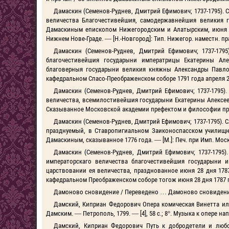
Дамаскин (Семенов-Руднев, Дмитрий Ефимович; 1737-1795).
величества Благочестивейшия, самодержавнейшия великия 
Дамаскиным епископом Нижегородским и Алатырским, июня на
Нижнем Нове-Граде. — [Н.-Новгород]: Тип. Нижегор. наместн. прав
Дамаскин (Семенов-Руднев, Дмитрий Ефимович; 1737-179
благочестивейшия государыни императрицы Екатерины Ал
благоверныя государыни великия княжны Александры Павл
кафедральном Спасо-Преображенском соборе 1791 года апреля 21 д
Дамаскин (Семенов-Руднев, Дмитрий Ефимович; 1737-1795)
величества, всемилостивейшия государыни Екатерины Алексеев
Сказыванное Московской академии префектом и философии профе
Дамаскин (Семенов-Руднев, Дмитрий Ефимович; 1737-1795). С
празднуемый, в Ставропигиальном Заиконоспасском училищ
Дамаскиным, сказыванное 1776 года. — [М.]: Печ. при Имп. Моск. ун
Дамаскин (Семенов-Руднев, Дмитрий Ефимович; 1737-1795)
императорскаго величества благочестивейшия государыни 
царствовании ея величества, празднованное июня 28 дня 17
кафедральном Преображенском соборе тогож июня 28 дня 1787 год
Дамоново сновидение / Переведено … Дамоново сновидение / 
Дамский, Киприан Федорович Опера комическая Винетта или
Дамским. — Петрополь, 1799. — [4], 58 с.; 8°. Музыка к опере на
Дамский, Киприан Федорович Путь к добродетели и люб