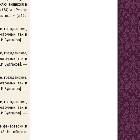
 заключающихся в
-164) и «Реэстр
астях…» (с.165-
е, гражданские,
осточных, так и
.И.Булгаков]. —
е, гражданские,
осточных, так и
.И.Булгаков]. —
е, гражданские,
осточных, так и
.И.Булгаков]. —
е, гражданские,
осточных, так и
.И.Булгаков]. —
е фейерверки и
 4°. На обороте