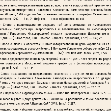
 Слово в высокоторжественный день возшествия на всероссийский престол ея
государыни императрицы Екатерины Алексеевны самодержице всероссийски
 28 день, 1792 года. — 1-м тиснением печатано в типографии Святейшаго с
ления, 1792. — 8 с.; 2°. Деф. экз. — текст обрывается на с.8.
5). Слово о великодушии во всерадостный день рождения ея императорск
ексеевны самодержицы всероссийския и тезоименитства ея императорска
овны / Говоренное Нижегородской епархии преосвященным Дамаскиным в 
ня. — [Н.-Новгород: Тип. Нижегор. наместн. правления, 1792]. — 8 с.; 2°.
. Слово о любви к отечеству.: В высокоторжественный день коронования ея 
ны, самодержицы всероссийския.: В Большом Успенском соборе сентября 22 дн
ссором иеромонахом Дамаскиным. — [М.]: Печ. при Имп. Моск. ун-те, 1776. — 1
лово о средствах утешения в прискорбной жизни.: В День всех скорбящих радос
ном монастыре / Московской академии префектом и философии профессор
-те, [1776]. — 10 с.; 4°.
. Слово похвальное на всерадостное торжество о вступлении на всероссийс
императрицы Екатерины Алексеевны самодержице всероссийския по двадес
87 года / Которое говорил Дамаскин епископ Нижегородский и Алатырский в
а. — [Н.-Новгород: Тип. Нижегор. наместн. правления, 1792]. — 12 с.; 2
Переведено с французскаго языка. — СПб.: Тип. Вейтбрехта и Шнора, 1779. — 32
 Тарас в улье: В двух действиях / Сочинена на российском языке воспитанн
писана композитором А.Буллан. СлРП XVIII. Вып.1. С.237.
омудрию или Избрание нравоучений, и главнейших познаний: служащих дл