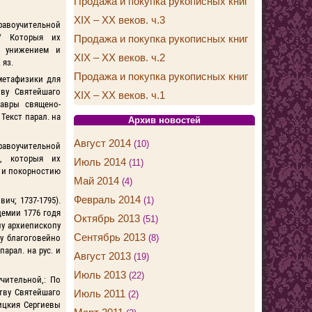
Продажа и покупка рукописных книг
XIX – XX веков. ч.3
равоучительной
/ Которыя их
Продажа и покупка рукописных книг
м унижением и
XIX – XX веков. ч.2
 яз.
Продажа и покупка рукописных книг
метафизики для
ву Святейшаго
XIX – XX веков. ч.1
лавры священо-
Текст парал. на
Архив новостей
Август 2014
(10)
равоучительной
, которыя их
Июль 2014
(11)
 и покорностию
Май 2014
(4)
Февраль 2014
(1)
ч; 1737-1795).
емии 1776 годя
Октябрь 2013
(51)
у архиепископу
Сентябрь 2013
(8)
у благоговейно
арал. на рус. и
Август 2013
(19)
Июль 2013
(22)
чительной,: По
тву Святейшаго
Июль 2011
(2)
ицкия Сергиевы