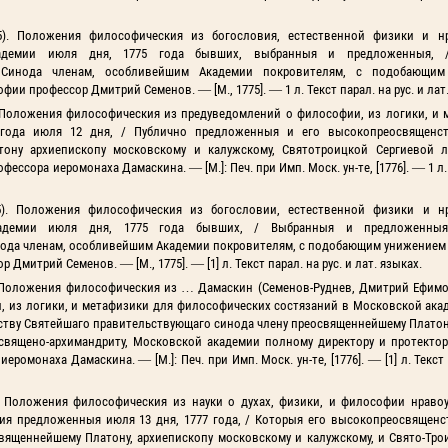
95). Положения философическия из богословия, естественной физики и н
адемии июля дня, 1775 года бывших, выбранныя и предложенныя, 
о Синода членам, особливейшим Академии покровителям, с подобающи
 профессор Дмитрий Семенов. — [М., 1775]. — 1 л. Текст парал. на рус. и лат.
. Положения философическия из предуведомлений о философии, из логики, и 
 года июля 12 дня, / Публично предложенныя и его высокопреосвященст
ону архиепископу московскому и калужскому, Святотроицкой Сергиевой 
сора иеромонаха Дамаскина. — [М.]: Печ. при Имп. Моск. ун-те, [1776]. — 1 л. 
95). Положения философическия из богословии, естественной физики и н
адемии июля дня, 1775 года бывших, / Выбранныя и предложенныя
ода членам, особливейшим Академии покровителям, с подобающим унижением
итрий Семенов. — [М., 1775]. — [1] л. Текст парал. на рус. и лат. языках.
 Положения философическия из … Дамаскин (Семенов-Руднев, Дмитрий Ефимови
 из логики, и метафизики для философических состязаний в Московской акад
ству Святейшаго правительствующаго синода члену преосвященнейшему Платон
священо-архимандриту, Московской академии полному директору и протектор
монаха Дамаскина. — [М.]: Печ. при Имп. Моск. ун-те, [1776]. — [1] л. Текст п
. Положения философическия из науки о духах, физики, и философии нравоу
ия предложенныя июля 13 дня, 1777 года, / Которыя его высокопреосвященс
вященнейшему Платону, архиепископу московскому и калужскому, и Свято-Тро