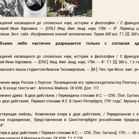
суждений касающихся до словесных наук, истории и филозофии / С француз
ей Иван Харламов. — [СПб.]: Ижд. Имп. Акад. наук, 1784. — 8°. Перевод сд
м. Загл. табл.: Изображение знаний человеческих. Тираж 600 экз. Т.1: [2], 360 с.
еме либо частично разрешается только с согласия адм
суждений касающихся до словесных наук, истории и филозофии / С француз
ан Харламов. — [СПб.]: Ижд. Имп. Акад. наук, 1784. — 8°. Т.1: [2], 360 с., 1 л.т
анскаго языка студентом Иваном Тихомировым. — [М.]: Печ. при Моск. имп. ун-те
ючение мира России с Портою: Посвященная его превосходительству Платону 
Ода. В конце текста авт.: Аполлон Майков. СК XVIII. Доп. 117.
нино древо: В двух действиях / Переведены стихами И.С. — СПб.: [Тип. Сытина],
 двух действиях. Перевел стихами И.С. В Санкт-Петербурге, 1791 года.". Музыку 
ствующая любовь,: Комическая опера в двух действиях, / Переделанная с и
ини подведенная.; Представленная в Санктпетербурге российскими придво
8°.
ра в двух действиях / Перевел стихами И.С. — СПб.: [Тип. Сытина], 1791. — 60 с.;
 написал В.Мартин-и-Солер. СК XVIII. Т.1. С.270.