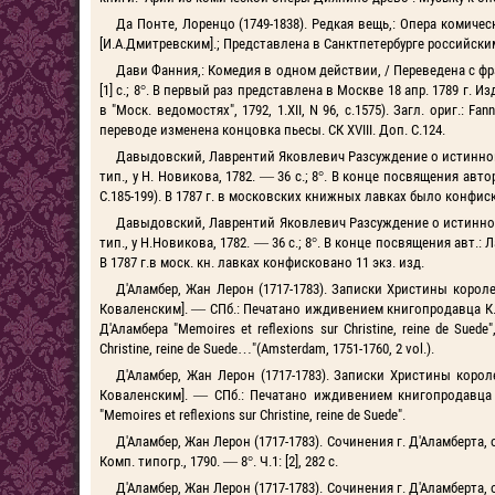
Да Понте, Лоренцо (1749-1838). Редкая вещь,: Опера комиче
[И.А.Дмитревским].; Представлена в Санктпетербурге российским
Дави Фанния,: Комедия в одном действии, / Переведена с фран
[1] с.; 8°. В первый раз представлена в Москве 18 апр. 1789 г. И
в "Моск. ведомостях", 1792, 1.XII, N 96, с.1575). Загл. ориг.: F
переводе изменена концовка пьесы. СК XVIII. Доп. С.124.
Давыдовский, Лаврентий Яковлевич Разсуждение о истинном
тип., у Н. Новикова, 1782. — 36 с.; 8°. В конце посвящения ав
С.185-199). В 1787 г. в московских книжных лавках было конфиск
Давыдовский, Лаврентий Яковлевич Разсуждение о истинном
тип., у Н.Новикова, 1782. — 36 с.; 8°. В конце посвящения авт.:
В 1787 г.в моск. кн. лавках конфисковано 11 экз. изд.
Д'Аламбер, Жан Лерон (1717-1783). Записки Христины корол
Коваленским]. — СПб.: Печатано иждивением книгопродавца К.В.Ми
Д'Аламбера "Memoires et reflexions sur Christine, reine de S
Christine, reine de Suede…"(Amsterdam, 1751-1760, 2 vol.).
Д'Аламбер, Жан Лерон (1717-1783). Записки Христины коро
Коваленским]. — СПб.: Печатано иждивением книгопродавца К.В
"Memoires et reflexions sur Christine, reine de Suede".
Д'Аламбер, Жан Лерон (1717-1783). Сочинения г. Д'Аламберта,
Комп. типогр., 1790. — 8°. Ч.1: [2], 282 с.
Д'Аламбер, Жан Лерон (1717-1783). Сочинения г. Д'Аламберта,