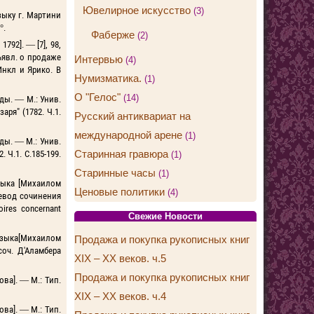
Ювелирное искусство
(3)
зыку г. Мартини
°.
Фаберже
(2)
792]. — [7], 98,
бъявл. о продаже
Интервью
(4)
 Инкл и Ярико. В
Нумизматика.
(1)
О "Гелос"
(14)
ды. — М.: Унив.
ря" (1782. Ч.1.
Русский антиквариат на
международной арене
(1)
ды. — М.: Унив.
Старинная гравюра
 Ч.1. С.185-199.
(1)
Старинные часы
(1)
языка [Михаилом
Ценовые политики
(4)
еревод сочинения
ires concernant
Свежие Новости
языка[Михаилом
Продажа и покупка рукописных книг
соч. Д'Аламбера
XIX – XX веков. ч.5
Продажа и покупка рукописных книг
ова]. — М.: Тип.
XIX – XX веков. ч.4
ова]. — М.: Тип.