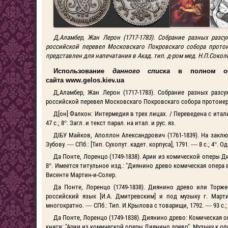
Д,Аламбер, Жан Лерон (1717-1783). Собрание разных раз
российской перевел Московскаго Покровскаго собора протоиер
представлен для напечатания в Акад. тип. д-ром мед. Н.П.Соколовы
Использование
данного списка
в полном объ
сайта
www
.
gelos
.
kiev
.
ua
Д,Аламбер, Жан Лерон (1717-1783). Собрание разных раз
российской перевел Московскаго Покровскаго собора протоиерей Ив
Д[он] Фалкон: Интермедия в трех лицах. / Переведена с итали
47 с.; 8°. Загл. и текст парал. на итал. и рус. яз.
ДIБУ Майков, Аполлон Александрович (1761-1839). На закл
Зубову. — СПб.: [Тип. Сухопут. кадет. корпуса], 1791. — 8 с.; 4°. 
Да Понте, Лоренцо (1749-1838). Арии из комической оперы Дия
8°. Имеется титульное изд.: "Диянино древо комическая опера в
Висенте Мартин-и-Солер.
Да Понте, Лоренцо (1749-1838). Диянино древо или Торже
российский язык [И.А. Дмитревским] и под музыку г. Март
многократно. — СПб.: Тип. И.Крылова с товарищи, 1792. — 93 с.; 
Да Понте, Лоренцо (1749-1838). Диянино древо: Комическая опе
книги: "Арии из комической оперы Диянино древо". Музыку к опере