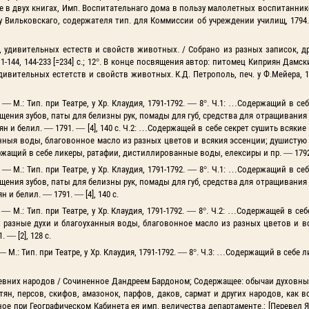
 в двух книгах, Имп. Воспитательнаго дома в пользу малолетных воспитанник
ильковскаго, содержателя тип. для Коммиссии об учреждении училищ, 1794. — 
, удивительных естеств и свойств животных. / Собрано из разных записок, 
1-144, 144-233 [=234] c.; 12°. В конце посвящения автор: питомец Киприян Дамск
ивительных естетств и свойств животных. К.Д. Петрополь, печ. у Ф.Мейера, 1
М.: Тип. при Театре, у Хр. Клаудия, 1791-1792. — 8°. Ч.1: …Содержащий в се
щения зубов, паты для белизны рук, помады для губ, средства для отращивания 
н и белил. — 1791. — [4], 140 с. Ч.2: …Содержащей в себе секрет сушить всякие 
анныя воды, благовонное масло из разных цветов и всякия эссенции; душистую 
ержащий в себе ликеры, ратафии, дистиллированные воды, елексиры и пр. — 1792. 
М.: Тип. при Театре, у Хр. Клаудия, 1791-1792. — 8°. Ч.1: …Содержащий в се
щения зубов, паты для белизны рук, помады для губ, средства для отращивания 
 и белил. — 1791. — [4], 140 с.
.: Тип. при Театре, у Хр. Клаудия, 1791-1792. — 8°. Ч.2: …Содержащей в себ
я; разные духи и благоуханныя воды, благовонное масло из разных цветов и в
 — [2], 128 с.
: Тип. при Театре, у Хр. Клаудия, 1791-1792. — 8°. Ч.3: …Содержащий в себе л
ревних народов / Сочиненное Дандреем Бардоном; Содержащее: обычаи духовны
ян, персов, скифов, амазонок, парфов, даков, сармат и других народов, как в
ое при Географическом Кабинета ея имп. величества департаменте.; [Перевел Я