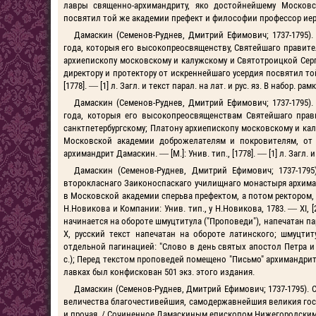
лавры священно-архимандриту, яко достойнейшему Московс
посвятил той же академии префект и философии профессор иеромона
Дамаскин (Семенов-Руднев, Дмитрий Ефимович; 1737-1795
года, которыя его высокопреосвященству, Святейшаго правит
архиепископу московскому и калужскому и Святотроицкой Се
директору и протектору от искреннейшаго усердия посвятил то
[1778]. — [1] л. Загл. и текст парал. на лат. и рус. яз. В набор. рамк
Дамаскин (Семенов-Руднев, Дмитрий Ефимович; 1737-1795
года, которыя его высокопреосвященствам Святейшаго прав
санктпетербургскому; Платону архиепископу московскому и к
Московской академии доброжелателям и покровителям, от
архимандрит Дамаскин. — [М.]: Унив. тип., [1778]. — [1] л. Загл. и 
Дамаскин (Семенов-Руднев, Дмитрий Ефимович; 1737-179
второкласнаго Заиконоспаскаго училищнаго монастыря архиман
в Московской академии сперьва префектом, а потом ректором,
Н.Новикова и Компании: Унив. тип., у Н.Новикова, 1783. — XI, [2
начинается на обороте шмуцтитула ("Проповеди"), напечатан пар
X, русский текст напечатан на обороте латинского; шмуцти
отдельной пагинацией: "Слово в день святых апостол Петра и
с.); Перед текстом проповедей помещено "Письмо" архимандри
лавках был конфискован 501 экз. этого издания.
Дамаскин (Семенов-Руднев, Дмитрий Ефимович; 1737-1795).
величества благочестивейшия, самодержавнейшия великия гос
и прочая. / Сочиненное Дамаскиным епископом Нижегородским и А