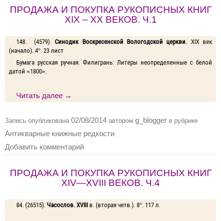
ПРОДАЖА И ПОКУПКА РУКОПИСНЫХ КНИГ
XIX – XX ВЕКОВ. Ч.1
148. (4579).
Синодик Воскресенской Вологодской церкви.
XIX век
(начало). 4°. 23 лист
Бумага русская ручная. Филигрань: Литеры неопределен­ные с белой
датой «1800».
Читать далее
→
02/08/2014
g_blogger
Запись опубликована
автором
в рубрике
Антикварные книжные редкости
.
Добавить комментарий
ПРОДАЖА И ПОКУПКА РУКОПИСНЫХ КНИГ
XIV—XVIII ВЕКОВ. Ч.4
84. (26515).
Часослов.
XVIII
в. (вторая четв.). 8°. 117 л.