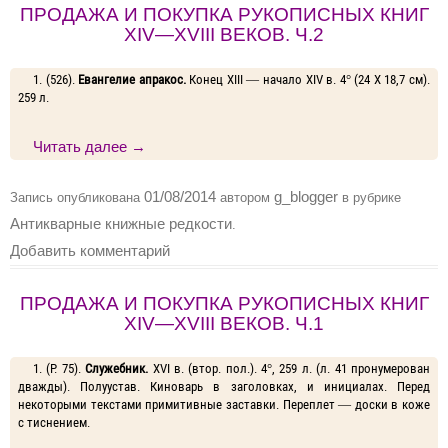
ПРОДАЖА И ПОКУПКА РУКОПИСНЫХ КНИГ
XIV—XVIII ВЕКОВ. Ч.2
1. (526).
Евангелие апракос.
Конец XIII — начало XIV в. 4° (24 X 18,7 см).
259 л.
Читать далее
→
01/08/2014
g_blogger
Запись опубликована
автором
в рубрике
Антикварные книжные редкости
.
Добавить комментарий
ПРОДАЖА И ПОКУПКА РУКОПИСНЫХ КНИГ
XIV—XVIII ВЕКОВ. Ч.1
1. (Р. 75).
Служебник.
XVI в. (втор. пол.). 4°, 259 л. (л. 41 пронумерован
дважды). Полуустав. Киноварь в заголовках, и инициалах. Перед
некоторыми текстами примитивные заставки. Переплет — доски в коже
с тиснением.