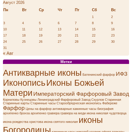
Август 2026
Пн
Вт
Ср
Чт
Пт
Сб
Вс
1
2
3
4
5
6
7
8
9
10
11
12
13
14
15
16
17
18
19
20
21
22
23
24
25
26
27
28
29
30
31
« Авг
Метки
Антикварные иконы
ИФЗ
Батенинский фарфор
Иконопись
Иконы Божьей
Матери
Императорский Фарфоровый Завод
Корниловы
Кузнецовы
Ленинградский Фарфоровый Завод
Скурлов
Старинная
Старинные карты
Старинные часы
Старообрядческая иконопись
Фабереже
Фарфор
Цены на фарфор
антикварные каминные часы
биография
архипенко
бронза архипенко
гравюра
гравюра на меди
икона николая чудотворца
иконы
икона рождества христова
икона святого николая
Богородицы
каминные часы
николай угодник
офорт
плакаты.