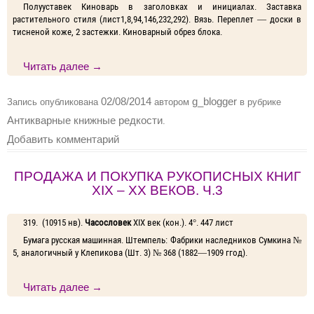
Полууставек Киноварь в заголовках и инициалах. Заставка
растительного стиля (лист1,8,94,146,232,292). Вязь. Переплет — доски в
тисненой коже, 2 застежки. Киноварный обрез блока.
Читать далее
→
02/08/2014
g_blogger
Запись опубликована
автором
в рубрике
Антикварные книжные редкости
.
Добавить комментарий
ПРОДАЖА И ПОКУПКА РУКОПИСНЫХ КНИГ
XIX – XX ВЕКОВ. Ч.3
319. (10915 нв).
Часословек
XIX век (кон.). 4°. 447 лист
Бумага русская машинная. Штемпель: Фабрики наследников Сумкина №
5, аналогичный у Клепикова (Шт. 3) № 368 (1882—1909 ггод).
Читать далее
→