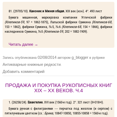
81. (29705/10).
Каноник и Минея общая.
XIX век (кон). 4°. 493 лист
Бумага машинная, маркировка компании Угличской фабрики
(Клепиков-59,
97 = 1862-1875), Лальской фабрики Сумкина
(Клепиков-68,
153 = 1862), фабрики Сумкина, №5, №6
(Клепиков-68,
154 = 1866), фабрики
наследников Сумкина, №5
(Клепиков-59,
202 = 1882-1909).
Читать далее
→
02/08/2014
g_blogger
Запись опубликована
автором
в рубрике
Антикварные книжные редкости
.
Добавить комментарий
ПРОДАЖА И ПОКУПКА РУКОПИСНЫХ КНИГ
XIX – XX ВЕКОВ. Ч.4
1. (26258/24).
Евангелие.
XVI век (1560-е год). 2°. 321 лист (II+318+I).
Бумага ручная с филигранями — перчатка под жезлом (и серпом) с
пятилучевым цветком (сx.:
Брике,
10847-10850, 10855-10858 = 1560-е год).