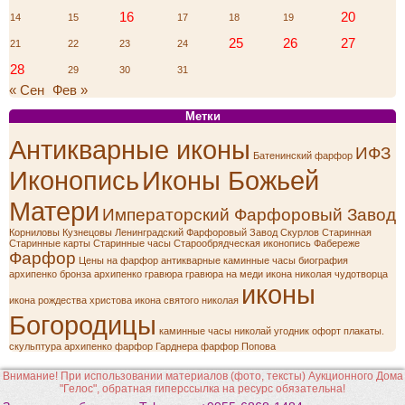
16
20
14
15
17
18
19
25
26
27
21
22
23
24
28
29
30
31
« Сен
Фев »
Метки
Антикварные иконы
ИФЗ
Батенинский фарфор
Иконопись
Иконы Божьей
Матери
Императорский Фарфоровый Завод
Корниловы
Кузнецовы
Ленинградский Фарфоровый Завод
Скурлов
Старинная
Старинные карты
Старинные часы
Старообрядческая иконопись
Фабереже
Фарфор
Цены на фарфор
антикварные каминные часы
биография
архипенко
бронза архипенко
гравюра
гравюра на меди
икона николая чудотворца
иконы
икона рождества христова
икона святого николая
Богородицы
каминные часы
николай угодник
офорт
плакаты.
скульптура архипенко
фарфор Гарднера
фарфор Попова
Внимание! При использовании материалов (фото, тексты) Аукционного Дома
"Гелос", обратная гиперссылка на ресурс обязательна!