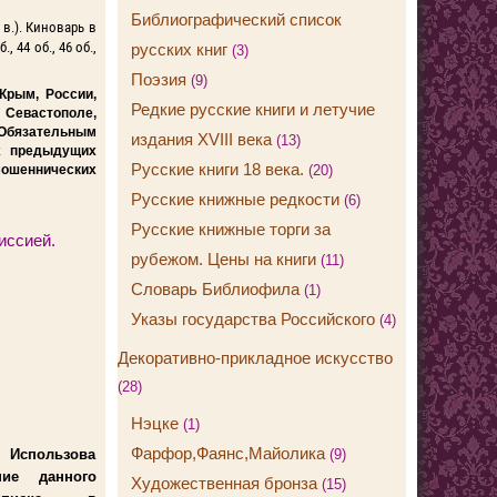
Библиографический список
 в.). Киноварь в
б., 44 об., 46 об.,
русских книг
(3)
Поэзия
(9)
Крым, России,
Редкие русские книги и летучие
, Севастополе,
. Обязательным
издания XVIII века
(13)
х предыдущих
Русские книги 18 века.
(20)
 мошеннических
Русские книжные редкости
(6)
Русские книжные торги за
иссией.
рубежом. Цены на книги
(11)
Словарь Библиофила
(1)
Указы государства Российского
(4)
Декоративно-прикладное искусство
(28)
Нэцке
(1)
Фарфор,Фаянс,Майолика
(9)
Использова
ние данного
Художественная бронза
(15)