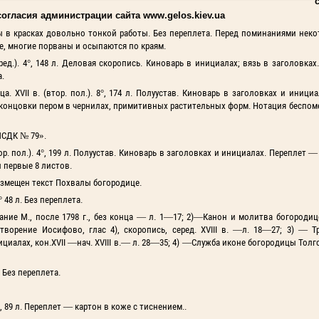
согласия администрации сайта www.gelos.kiev.ua
ниатюры в красках довольно тонкой работы. Без переплета. Перед поминаниями не
ие, многие порваны и осыпаются по краям.
серед.). 4°, 148 л. Деловая скоропись. Киноварь в инициалах; вязь в заголовках
а.
ца. XVII в. (втор. пол.). 8°, 174 л. Полуустав. Киноварь в заголовках и иници
концовки пером в чернилах, примитивных растительных форм. Нотация беспоме
СДК № 79».
тор. пол.). 4°, 199 л. Полуустав. Киноварь в заголовках и инициалах. Переплет 
 первые 8 листов.
размещен текст Похвалы богородице.
° 48 л. Без переплета.
ние М., после 1798 г., без конца — л. 1—17; 2)—Канон и молитва богородице
творение Иосифово, глас 4), скоропись, серед. XVIII в. —л. 18—27; 3) — Т
ициалах, кон.XVII —нач. XVIII в.— л. 28—35; 4) —Служба иконе богородицы Толг
. Без переплета.
°, 89 л. Переплет — картон в коже с тиснением..