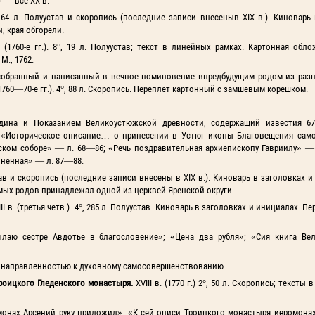
 — все XX в.
°, 64 л. Полуустав и скоропись (последние записи внесеныв XIX в.). Киноварь
, края обгорели.
в. (1760-е гг.). 8°, 19 л. Полуустав; текст в линейных рамках. Картонная об
М., 1762.
собранный и написанный в вечное поминовение впредбудущим родом из раз
760—70-е гг.). 4°, 88 л. Скоропись. Переплет картонный с замшевым корешком.
дина и Показанием Великоустюжской древности, содержащий известия 67
«Историческое описание… о принесении в Устюг иконы Благовещения сам
ском соборе» — л. 68—86; «Речь поздравительная архиепископу Гавриилу» — л
иненная» — л. 87—88.
уустав и скоропись (последние записи внесены в XIX в.). Киноварь в заголовках 
ых родов принадлежал одной из церквей Яренской округи.
III в. (третья четв.). 4°, 285 л. Полуустав. Киноварь в заголовках и инициалах. 
ылаю сестре Авдотье в благословение»; «Цена два рубля»; «Сия книга Ве
е направленностью к духовному самосовершенствованию.
роицкого Гледенского монастыря.
XVIII в. (1770 г.) 2°, 50 л. Скоропись; тексты
монах Арсений руку приложил»; «К сей описи Троицкого монастыря иеромонах