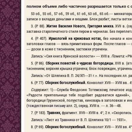
полном объеме либо частично
разрешается только с 
53 об., 55 об., 57 об., 59 об., 61 об., 63 об., 65 об.— ми
записи о вкладах деньгами и вещами. Блок разбит; листы ветх
3. (Р. 88).
Житие Василия Нового, Григория мниха.
XVII в. (
заставка старопечатного стиля пером в чернилах. Без переплет
4. (Р. 407).
Ирмологий на крюковых нотах,
без начала и кон
заголовки гласов — вязь примитивных форм. После гласов — 
— доски в коже с тиснением, застежки утрачены.
Запись:
«Сия книга Яренской волости» — XVII в.
Помета:
«РМ
5. (Р. 86).
Сборник повестей о чудесах богородицы.
XVII в. (в
тиснением; верхняя крышка утрачена; блок поврежден, утрачены
Запись:
«От Шляпина В. П. 24/ХП—31 г.». На последних лл. 
6. (Р. 77).
Сборник богослужебный.
Конволют XVII— XVIII вв.. 4
Содержит:
1)—Служба Феодосию Тотемскому, печатное изда
«Радости приятельнице тебе подобает радоватися единей», 
богородице Грузинской, полуустав, киноварь в заголовках и ин
(тождественная письму алл. 2), серед. XVIII в. — л. 36—48.
7. (Р. 183).
Травник,
фрагмент. XVII—XVIII в. 4°, 2 л. «Скоропись
Запись:
«Лист из Травника от В. П. Шляпина 10/1 — 1931».
8. (P. 69).
Сборник богослужебный.
Конволют XVII— XVIII вв. 4