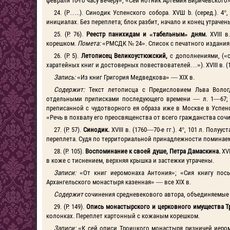
февраля 10-го часу вечеру»; «Сей нотник Артемия Биричевского»
24. (Р…..). Синодик Успенского собора. XVШ b. (серед.). 4
инициалах. Без переплета; блок разбит, начало и конец утрачены
25. (Р. 76).
Реестр панихидам и «табельным» дням.
XVIII 
корешком.
Помета:
«РМСДК № 24». Список с печатного издания 
26. (Р. 5).
Летописец Великоустюжский,
с дополнениями, («
харатейных книг и достоверных повествователей…»). XVIII в. (1
Запись:
«Из книг Григория Медведкова» — XIX в.
Содержит:
Текст летописца с Предисловием Льва Волог
отдельными приписками последующего времени — л. 1—67; 
преписанной с чудотворного ея образа иже в Москве в Успен
«Речь в похвалу его преосвященства от всего гражданства соч
27. (Р. 57).
Синодик.
XVIII в. (1760—70-е гг.). 4°, 101 л. Пол
переплета. Судя по территориальной принадлежности поминаем
28. (Р. 105).
Воспоминание к своей душе, Петра Дамаскина.
XV
в коже с тиснением, верхняя крышка и застежки утрачены.
Записи:
«От книг иеромонаха Антония»; «Сия книгу пос
Архангельского монастыря казенная» — все XIX в.
Содержит
сочинения средневекового автора, объединяемы
29. (Р. 149).
Опись монастырского и церковного имущества Т
колонках. Переплет картонный с кожаным корешком.
Записи:
«К сей описи Троицкого монастыря ризничей иеро