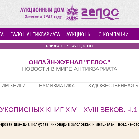
ТА
САЛОН АНТИКВАРИАТА
АУКЦИОНЫ
О КОМПАНИИ
БЛИЖАЙШИЕ АУКЦИОНЫ
ОНЛАЙН-ЖУРНАЛ "ГЕЛОС"
НОВОСТИ В МИРЕ АНТИКВАРИАТА
Перейти к содержимому
ПИМ КНИГИ
НУМИЗМАТИКА
ХУДОЖЕСТВЕННАЯ Б
КОПИСНЫХ КНИГ XIV—XVIII ВЕКОВ. Ч.1
ронумерован дважды). Полуустав. Киноварь в заголовках, и инициалах. Перед нек