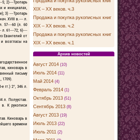
Продажа и покупка рукописных книг
1—5; 2)—Тропарь
х и инициалах,
XIX – XX веков. ч.3
е); 3) —Тропарь
Продажа и покупка рукописных книг
ач. XVIII в.— л.
л. 57—60 (л. 60
XIX – XX веков. ч.2
— л. 61—72; 6)—
Продажа и покупка рукописных книг
из Евангелий от
й и возгласы на
XIX – XX веков. ч.1
Архив новостей
агодарственное
Август 2014
(10)
тав, киноварь в
Июль 2014
(11)
твенный письму
 1709).
Май 2014
(4)
0-е гг.) 2°, 346 л.
Февраль 2014
(1)
Октябрь 2013
(51)
 34 л. Полуустав.
 в. К рукописи
Сентябрь 2013
(8)
Август 2013
(19)
став. Киноварь в
Июль 2013
(22)
вейшего времени
Июль 2011
(2)