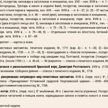
, полуустав, киноварь в заголовках и инициалах, кон. XVII —нач. XVIII в.— л. 
огородицы, Тропарь и канон в неделю Ваий, полуустав, киноварь в заголовка
го стиля пером в чернилах, кон. XVII —нач. XVIII в. —л. 6—37; (л. 25—37 чисты
тасии, полуустав, (с л. 48 — иной руки), киноварь в заголовках и инициалах, н
ице, полуустав, киноварь в заголовке и инициалах, перв. четв. XVIII в. — 
рука второго писца алл. 3), киноварь в заголовках и инициалах, XVIII в., нач. 
ке и инициалах, перв. четв. XVIII в. — л. 73—78; 7) —Чтения различным святым 
перв. четв. XVIII в. — л. 79—86; 8) — Отдельные чтения из Апостола, Ектени
в. четв. XVIII в.— л. 87—89.
Переплет — картон в коже.
тивых магометан, печатное издание, М., 1711 (вар. А)— л. 1—20; 2)—Бл
здание, М., 1735 — л. 21—36; 3)—Благодарение о «благом получении», полуус
жба благодарственная о победе над шведами под Полтавой, полуустав (тождес
I в. (после 1709 г.) — л. 40 об. — 90 (вероятно — список с печатного издания, М.,
 розыск о раскольнической брынской вере, Димитрия
Ростовского.
XVIII в. (172
тиснением. Соборное деяние — список с печатного издания, М., 1718.
разорвавших неправедно мир нечестивых магометан.
XVIII в. (перв. пол.). 8°,
апись:
«Принадлежит Устюжской градской Георгиевской церкви» —XVIII—XIX
ристоименитому воинству, М., 1768.
 нотах.
XVIII в. (перв. пол.), 8° альбомная, 49 л. ( многие листы утрачены). Полуу
Записи читателей и певцов книги, карандашные записи и пометы нового и но
растной недели.