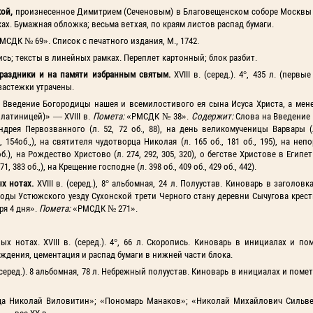
кой,
произнесенное Димитрием (Сеченовым) в Благовещенском соборе Москвы 
рамках. Бумажная обложка; весьма ветхая, по краям листов распад бумаги.
МСДК № 69». Список с печатного издания, М., 1742.
оропись; тексты в линейных рамках. Переплет картонный; блок разбит.
 праздники и на памяти избранным святым.
XVIII в. (серед.). 4°, 435 л. (первы
застежки утрачены.
 Введение Богородицы нашея и всемилостивого ея сына Исуса Христа, а мене
латиницей)» — XVIII в.
Помета:
«РМСДК № 38».
Содержит:
Слова на Введение
 Андрея Первозванного (л. 52, 72 об., 88), на день великомученицы Варвары (л
54об.,), на святителя чудотворца Николая (л. 165 об., 181 об., 195), на неп
.), на Рождество Христово (л. 274, 292, 305, 320), о бегстве Христове в Египет (
383 об.,), на Крещение господне (л. 398 об., 409 об., 429 об., 442).
х нотах.
XVIII в. (серед.), 8° альбомная, 24 л. Полуустав. Киноварь в заголовк
оды Устюжского уезду Сухонской трети Черного стану деревни Сычугова крес
ря 4 дня».
Помета:
«РМСДК № 271».
х нотах. XVIII в. (серед.). 4°, 66 л. Скоропись. Киноварь в инициалах и по
дения, цементация и распад бумаги в нижней части блока.
в. (серед.). 8 альбомная, 78 л. Небрежный полуустав. Киноварь в инициалах и пом
ща Николай Виловитин»; «Пономарь Манаков»; «Николай Михайлович Сильвес