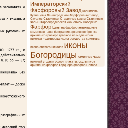
Императорский
 в заголовках и
Фарфоровый Завод
Корниловы
Кузнецовы
Ленинградский Фарфоровый Завод
ложка с кожаным
Скурлов
Старинная
Старинные карты
Старинные
часы
Старообрядческая иконопись
Фабереже
Фарфор
Цены на фарфор
антикварные
ных рукописных
каминные часы
биография архипенко
бронза
архипенко
гравюра
гравюра на меди
икона
николая чудотворца
икона рождества христова
иконы
икона святого николая
00—1767 гг., с
Богородицы
одействительно
каминные часы
. 86 об. — 87;
николай угодник
офорт
плакаты.
скульптура
архипенко
фарфор Гарднера
фарфор Попова
и инициалах. Без
Переплет — доски
ликоустюжского
 в разграфленных
 Иевсевий руку