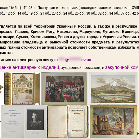
 после 1645 г.). 4°, 93 л. Полуустав и скоропись (последние записи внесены в XVIII
 12 об., 14 об., 19 об., 21 об., 23 об., 24 об., 25 об., 30 об., 32 об., 34 об., 37 об., 42 о
вляется по всей территории Украины и России, а так же в республике 
орожье, Львове, Кривом Рогу, Николаеве, Мариуполе, Луганске, Виннице
итомире, Сумах, Хмельницком, Ровно и других городах Украины и России
мирование владельца о рыночной стоимости предмета и результата
нных границ стоимости антиквариата позволяет собственникам избежать
дметов.
ex
****
@
********
ev.ua
титься на электронную почту
ценке антикварных изделий
закупочной ком
,
аукционной продажей, и