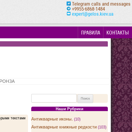
Telegram calls and messages
+9955-6868-1484
expert@gelos.kiev.ua
ПРАВИЛА
КОНТАКТЫ
РОНЗА
Найти:
Наши Рубрики
оторыми текстами
Антикварные иконы.
(10)
Антикварные книжные редкости
(103)