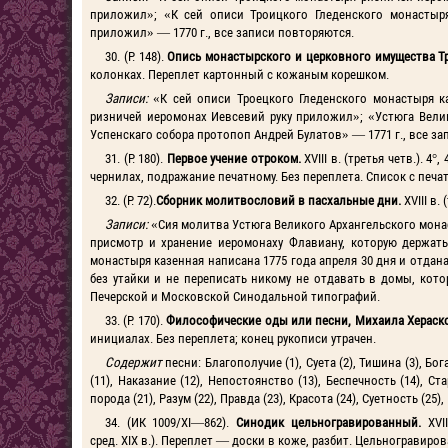
приложил»; «К сей описи Троицкого Гледенского монастыр
приложил» — 1770 г., все записи повторяются.
30. (Р. 148).
Опись монастырского и церковного имущества Т
колонках. Переплет картонный с кожаным корешком.
Записи:
«К сей описи Троецкого Гледенского монастыря к
ризничей иеромонах Иевсевий руку приложил»; «Устюга Вели
Успенскаго собора протопоп Андрей Булатов» — 1771 г., все за
31. (Р. 180).
Первое учение отроком.
XVIII в. (третья четв.). 
чернилах, подражание печатному. Без переплета. Список с печат
32. (Р. 72).
Сборник молитвословий в пасхальные дни.
XVIII в
Записи:
«Сия молитва Устюга Великого Архангельского монаст
присмотр и хранение иеромонаху Флавиану, которую держать
монастыря казенная написана 1775 года апреля 30 дня и отдан
без утайки и не переписать никому не отдавать в домы, ко
Печерской и Московской Синодальной типографий.
33. (Р. 170).
Философические оды или песни, Михаила Хераск
инициалах. Без переплета; конец рукописи утрачен.
Содержит
песни: Благополучие (1), Суета (2), Тишина (3), Богат
(11), Наказание (12), Непостоянство (13), Беспечность (14), Ст
порода (21), Разум (22), Правда (23), Красота (24), Суетность (25),
34. (ИК 1009/XI—862).
Синодик цельногравированный.
XVII
сред. XIX в.). Переплет — доски в коже, разбит. Цельнограви