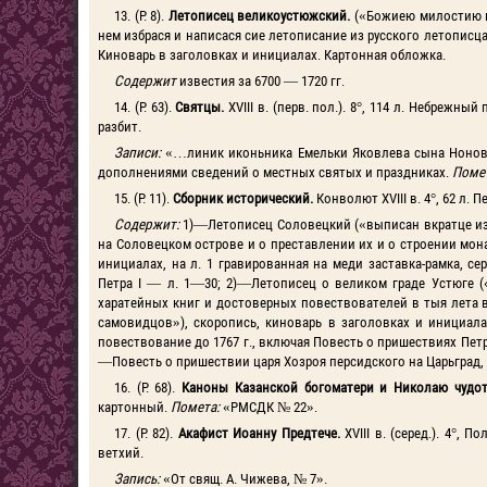
13. (Р. 8).
Летописец великоустюжский.
(«Божиею милостию и
нем избрася и написася сие летописание из русского летописца н
Киноварь в заголовках и инициалах. Картонная обложка.
Содержит
известия за 6700 — 1720 гг.
14. (Р. 63).
Святцы.
XVIII в. (перв. пол.). 8°, 114 л. Небреж
разбит.
Записи:
«…линик иконьника Емельки Яковлева сына Нонова»
дополнениями сведений о местных святых и праздниках.
Поме
15. (Р. 11).
Сборник исторический.
Конволют XVIII в. 4°, 62 л
Содержит:
1)—Летописец Соловецкий («выписан вкратце из
на Соловецком острове и о преставлении их и о строении мон
инициалах, на л. 1 гравированная на меди заставка-рамка, се
Петра I — л. 1—30; 2)—Летописец о великом граде Устюге 
харатейных книг и достоверных повествователей в тыя лета
самовидцов»), скоропись, киноварь в заголовках и инициалах
повествование до 1767 г., включая Повесть о пришествиях Петр
—Повесть о пришествии царя Хозроя персидского на Царьград, с
16. (Р. 68).
Каноны Казанской богоматери и Николаю чудо
картонный.
Помета:
«РМСДК № 22».
17. (Р. 82).
Акафист Иоанну Предтече.
XVIII в. (серед.). 4°,
ветхий.
Запись:
«От свящ. А. Чижева, № 7».