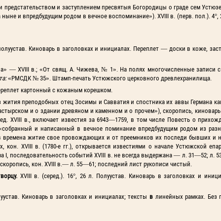
 предстательством и заступлением пресвятыя Богородицы о граде сем Устюзе
ыне и впредбудущим родом в вечное воспоминание»). XVIII в. (перв. пол.). 4°, 
ный полуустав. Киноварь в заголовках и инициалах. Переплет — доски в коже, зас
 — XVIII в.; «От свящ. А. Чижева, № 1». На полях многочисленные записи с
та:
«РМСДК № 35». Штамп-печать Устюжского церковного древлехранилища.
. Переплет картонный с кожаным корешком.
 жития преподобных отец Зосимы и Савватия и спостника их аввы Германа ка
астырском и о здании древяном и каменном и о прочем»), скоропись, киноварь
ред. XVIII в., включает известия за 6943—1759, в том числе Повесть о прихо
(«собранный и написанный в вечное поминание впредбудущим родом из раз
 в времена житие свое провождающих и от преемников их последи бывших и 
, кон. XVIII в. (1780-е гг.), открывается известиями о начале Устюжской еп
а I, последовательность событий XVIII в. не всегда выдержана — л. 31—52; л. 5
коропись, кон. XVIII в.— л. 55—61; последний лист рукописи чистый.
творцу.
XVIII в. (серед.). 16°, 26 л. Полуустав. Киноварь в заголовках и иниц
 Полуустав. Киноварь в заголовках и инициалах; тексты
в
линейных рамках. Без 