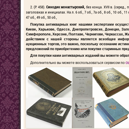
2. (Р. 458).
Синодик монастырский,
без конца. XVII в. (серед.,
заголовках и инициалах. На л. 6 об., 7 об., 7а об., 8 об., 10 об., 11 об.,
47 об., 49 об., 50 об.,
Покупка антикварных книг нашими экспертами осущест
Киеве, Харькове, Одессе, Днепропетровске, Донецке, Зап
Симферополе, Херсоне, Полтаве, Чернигове, Черкассах, Ж
действием с нашей стороны является всеобщее инфор
аукционных торгов, это важно, поскольку осознание исти
предложений по приобретению или покупке старинных пре
Для покупки нами антикварных изданий вы можете обра
о
Дополнительно вы можете воспользоваться сервисом по