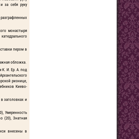
и за себя руку
 в разграфленных
кого монастыря
 катедрального
Заставки пером в
умажная обложка.
. И. Ер. А. под
Архангельского
ырской ризнице,
ебников Киево-
ь в заголовках и
(10), Умеренность
во (20), Знатная
писи внесены в