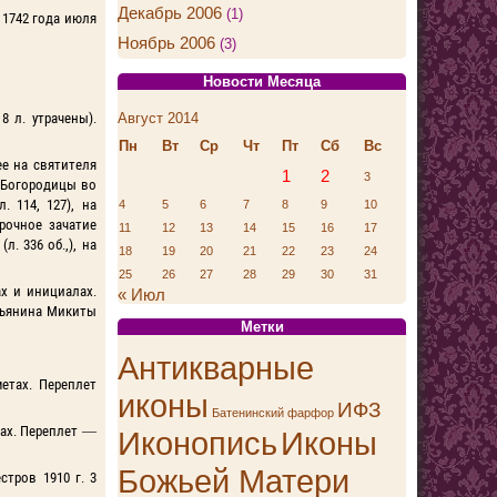
Декабрь 2006
(1)
1742 года июля
Ноябрь 2006
(3)
Новости Месяца
Август 2014
е 8 л. утрачены).
Пн
Вт
Ср
Чт
Пт
Сб
Вс
е на святителя
1
2
3
 Богородицы во
. 114, 127), на
4
5
6
7
8
9
10
орочное зачатие
11
12
13
14
15
16
17
л. 336 об.,), на
18
19
20
21
22
23
24
25
26
27
28
29
30
31
ах и инициалах.
« Июл
тьянина Микиты
Метки
Антикварные
метах. Переплет
иконы
ИФЗ
Батенинский фарфор
етах. Переплет —
Иконопись
Иконы
Божьей Матери
тров 1910 г. 3