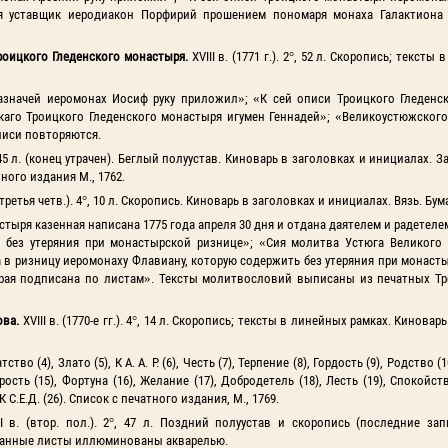
я уставщик иеродиакон Порфирий прошением пономаря монаха Галактиона 
роицкого Гледенского монастыря.
XVIII в. (1771 г.). 2°, 52 л. Скоропись; тексты
азначей иеромонах Иосиф руку приложил»; «К сей описи Троицкого Гледенс
каго Троицкого Гледенского монастыря игумен Геннадей»; «Великоустюжского
писи повторяются.
4°, 45 л. (конец утрачен). Беглый полуустав. Киноварь в заголовках и инициалах. 
ного издания М., 1762.
. (третья четв.). 4°, 10 л. Скоропись. Киноварь в заголовках и инициалах. Вязь. Б
ыря казенная написана 1775 года апреля 30 дня и отдана даятелем и радетелем К
 без утеряния при монастырской ризнице»; «Сия молитва Устюга Великого 
а в ризницу иеромонаху Флавиану, которую содержить без утеряния при монаст
торая подписана по листам». Тексты молитвословий выписаны из печатных Тр
ова.
XVIII в. (1770-е гг.). 4°, 14 л. Скоропись; тексты в линейных рамках. Киновар
ство (4), Злато (5), К А. А. Р. (6), Честь (7), Терпение (8), Гордость (9), Родство 
арость (15), Фортуна (16), Желание (17), Добродетель (18), Лесть (19), Спокойст
 К С.Е.Д. (26). Список с печатного издания, М., 1769.
I в. (втор. пол.). 2°, 47 л. Поздний полуустав и скоропись (последние за
рованные листы иллюминованы акварелью.