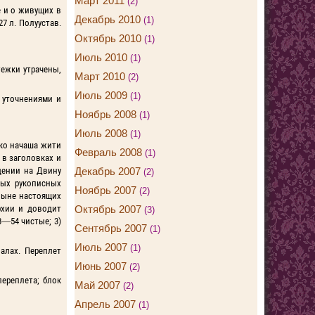
Март 2011
(2)
 и о живущих в
Декабрь 2010
(1)
27 л. Полуустав.
Октябрь 2010
(1)
Июль 2010
(1)
тежки утрачены,
Март 2010
(2)
Июль 2009
(1)
 уточнениями и
Ноябрь 2008
(1)
Июль 2008
(1)
ко начаша жити
Февраль 2008
(1)
 в заголовках и
ждении на Двину
Декабрь 2007
(2)
ных рукописных
Ноябрь 2007
(2)
ныне настоящих
архии и доводит
Октябрь 2007
(3)
3—54 чистые; 3)
Сентябрь 2007
(1)
Июль 2007
(1)
иалах. Переплет
Июнь 2007
(2)
переплета; блок
Май 2007
(2)
Апрель 2007
(1)