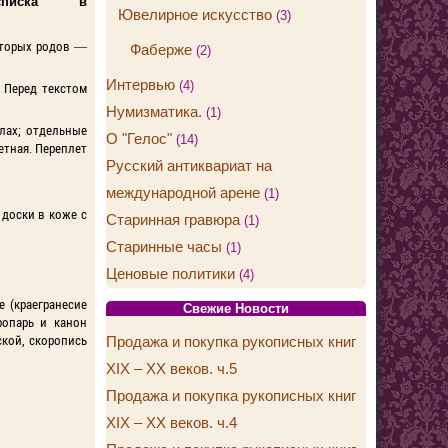
списка в
Ювелирное искусство
(3)
которых родов —
Фаберже
(2)
Интервью
(4)
. Перед текстом
Нумизматика.
(1)
алах; отдельные
О "Гелос"
(14)
тная. Переплет
Русский антиквариат на
международной арене
(1)
— доски в коже с
Старинная гравюра
(1)
Старинные часы
(1)
Ценовые политики
(4)
 (краегранесие
Свежие Новости
ропарь и канон
ской, скоропись
Продажа и покупка рукописных книг
XIX – XX веков. ч.5
Продажа и покупка рукописных книг
XIX – XX веков. ч.4