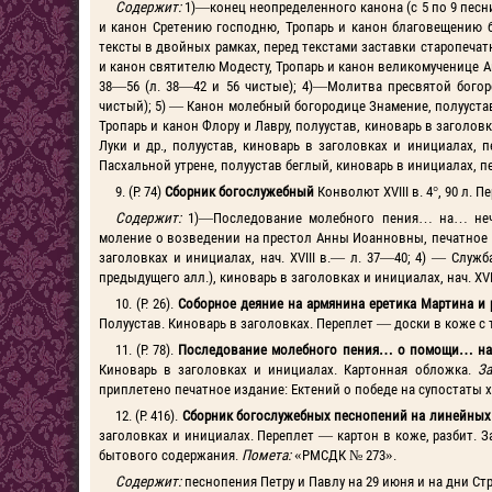
Содержит:
1)—конец неопределенного канона (с 5 по 9 песни)
и канон Сретению господню, Тропарь и канон благовещению б
тексты в двойных рамках, перед текстами заставки старопечатно
и канон святителю Модесту, Тропарь и канон великомученице Анас
38—56 (л. 38—42 и 56 чистые); 4)—Молитва пресвятой богород
чистый); 5) — Канон молебный богородице Знамение, полуустав (
Тропарь и канон Флору и Лавру, полуустав, киноварь в заголов
Луки и др., полуустав, киноварь в заголовках и инициалах, 
Пасхальной утрене, полуустав беглый, киноварь в инициалах, пер
9. (Р. 74)
Сборник богослужебный
Конволют XVIII в. 4°, 90 л. 
Содержит:
1)—Последование молебного пения… на… нечес
моление о возведении на престол Анны Иоанновны, печатное и
заголовках и инициалах, нач. XVIII в.— л. 37—40; 4) — Слу
предыдущего алл.), киноварь в заголовках и инициалах, нач. XVII
10. (Р. 26).
Соборное деяние на армянина еретика Мартина и
Полуустав. Киноварь в заголовках. Переплет — доски в коже с 
11. (Р. 78).
Последование молебного пения… о помощи… на 
Киноварь в заголовках и инициалах. Картонная обложка.
З
приплетено печатное издание: Ектений о победе на супостаты х
12. (Р. 416).
Сборник богослужебных песнопений на линейных
заголовках и инициалах. Переплет — картон в коже, разбит. 
бытового содержания.
Помета:
«РМСДК № 273».
Содержит:
песнопения Петру и Павлу на 29 июня и на дни Ст