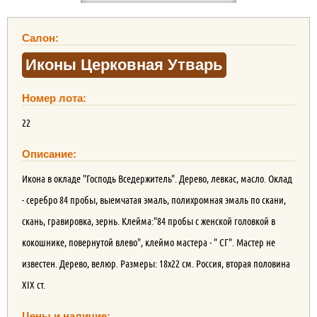
Салон:
Иконы Церковная Утварь
Номер лота:
22
Описание:
Икона в окладе "Господь Вседержитель". Дерево, левкас, масло. Оклад
- серебро 84 пробы, выемчатая эмаль, полихромная эмаль по скани,
скань, гравировка, зернь. Клейма:"84 пробы с женской головкой в
кокошнике, повернутой влево", клеймо мастера - " СГ". Мастер не
известен. Дерево, велюр. Размеры: 18х22 см. Россия, вторая половина
XIX ст.
Цены и наличие: