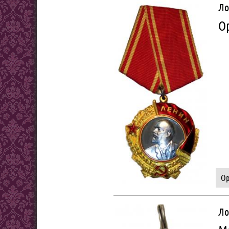
Ло
Ор
Ор
Ло