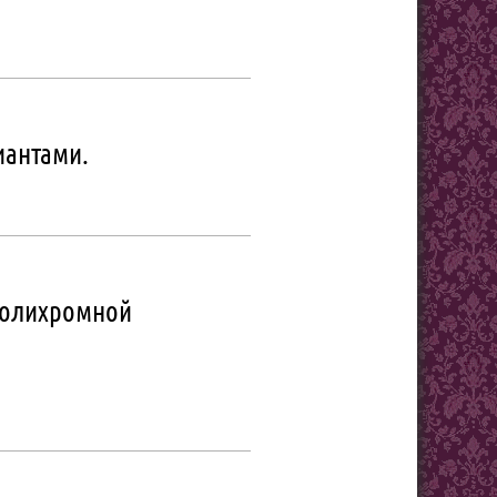
иантами.
полихромной