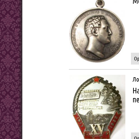
Ме
Ор
Ло
Н
п
Ор