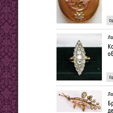
Ор
Ло
К
об
Ор
Ло
Б
д