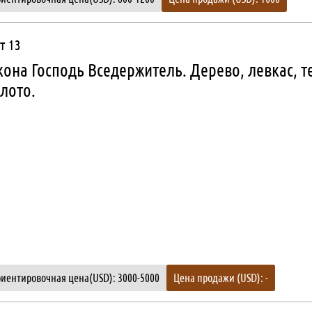
т 13
она Господь Вседержитель. Дерево, левкас, т
лото.
иентировочная цена(USD): 3000-5000
Цена продажи (USD): -