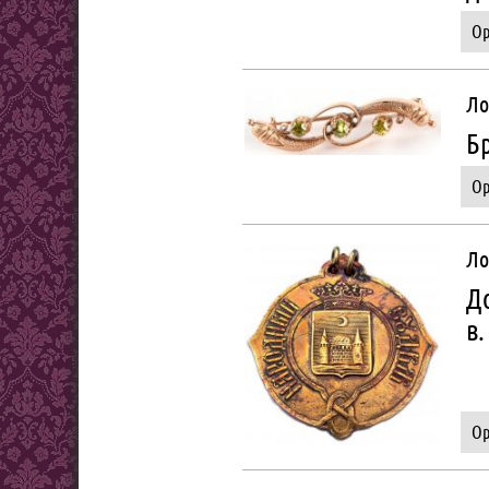
Ор
Ло
Б
Ор
Ло
До
в.
Ор