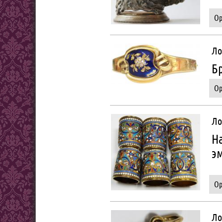
Ор
Ло
Б
Ор
Ло
Н
э
Ор
Ло