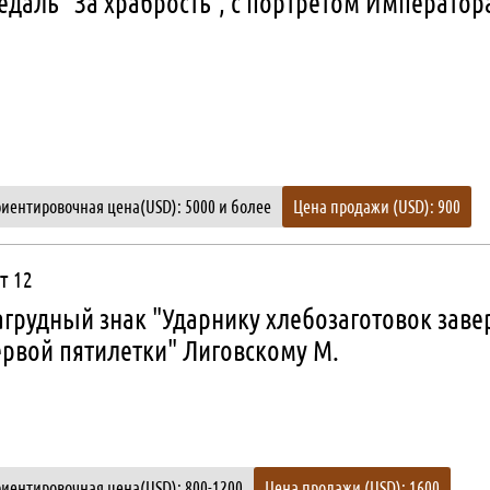
даль "За храбрость", с портретом Императора
иентировочная цена(USD): 5000 и более
Цена продажи (USD): 900
т 12
агрудный знак "Ударнику хлебозаготовок зав
ервой пятилетки" Лиговскому М.
иентировочная цена(USD): 800-1200
Цена продажи (USD): 1600