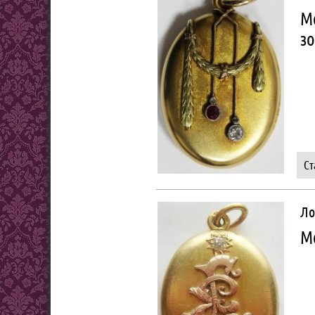
М
зо
Ст
Ло
М