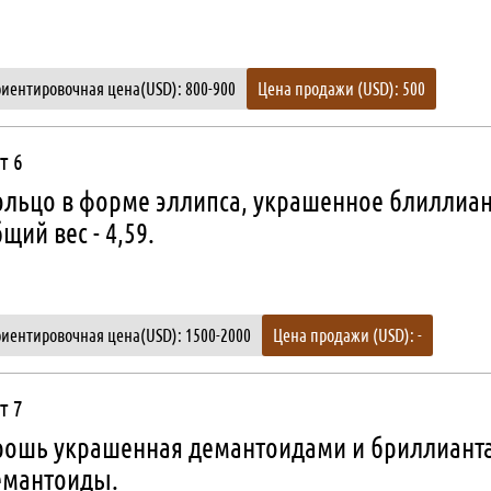
иентировочная цена(USD): 800-900
Цена продажи (USD): 500
т 6
ольцо в форме эллипса, украшенное блиллиан
щий вес - 4,59.
иентировочная цена(USD): 1500-2000
Цена продажи (USD): -
т 7
рошь украшенная демантоидами и бриллианта
емантоиды.