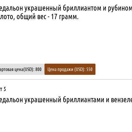
едальон украшенный бриллиантом и рубином
лото, общий вес - 17 грамм.
артовая цена(USD): 800
Цена продажи (USD): 550
т 5
едальон украшенный бриллиантами и вензеле