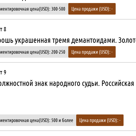
иентировочная цена(USD): 300-500
Цена продажи (USD): -
т 8
рошь украшенная тремя демантоидами. Золот
иентировочная цена(USD): 200-250
Цена продажи (USD): -
т 9
лжностной знак народного судьи. Российская
иентировочная цена(USD): 500 и более
Цена продажи (USD): -