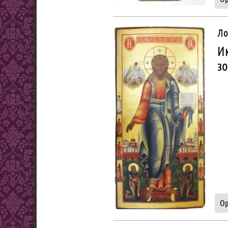
Ло
Ик
зо
Ор