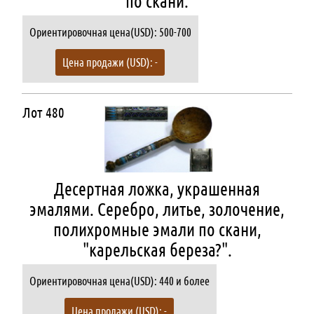
по скани.
Ориентировочная цена(USD): 500-700
Цена продажи (USD): -
Лот 480
Десертная ложка, украшенная
эмалями. Серебро, литье, золочение,
полихромные эмали по скани,
"карельская береза?".
Ориентировочная цена(USD): 440 и более
Цена продажи (USD): -