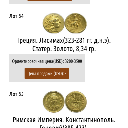
Лот 34
Греция. Лисимах(323-281 гг. д.н.э).
Статер. Золото, 8,34 гр.
Ориентировочная цена(USD): 3200-3500
Цена продажи (USD): -
Лот 35
Римская Империя. Константинополь.
Гонорий(395-423).