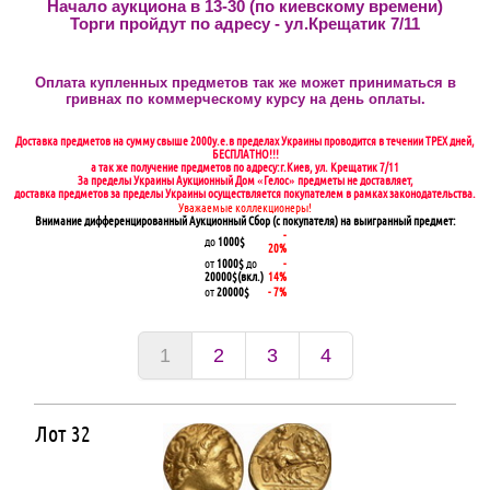
Начало аукциона в 13-30 (по киевскому времени)
Торги пройдут по адресу - ул.Крещатик 7/11
Оплата купленных предметов так же может приниматься в
гривнах по коммерческому курсу на день оплаты.
Доставка предметов на сумму свыше 2000у.е.в пределах Украины проводится в течении ТРЕХ дней,
БЕСПЛАТНО!!!
а так же получение предметов по адресу:г.Киев, ул. Крещатик 7/11
За пределы Украины Аукционный Дом «Гелос» предметы не доставляет,
доставка предметов за пределы Украины осуществляется покупателем в рамках законодательства.
Уважаемые коллекционеры!
Внимание дифференцированный Аукционный Сбор (с покупателя) на выигранный предмет:
-
до
1000$
20%
от
1000$
до
-
20000$(вкл.)
14%
от
20000$
- 7%
1
2
3
4
Лот 32