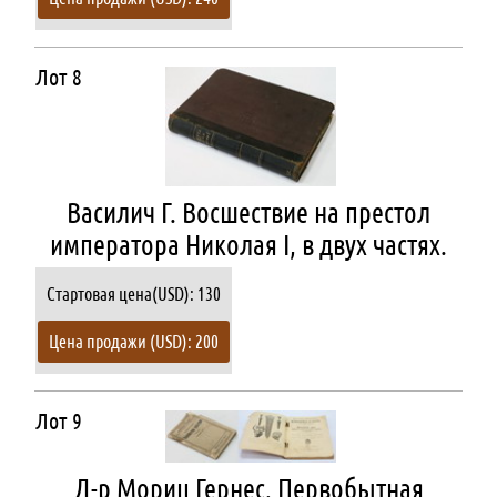
Лот 8
Василич Г. Восшествие на престол
императора Николая I, в двух частях.
Стартовая цена(USD): 130
Цена продажи (USD): 200
Лот 9
Д-р Мориц Гернес. Первобытная